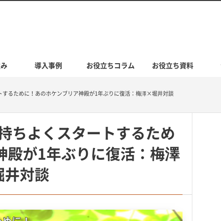
強み
導入事例
お役立ちコラム
お役立ち資料
トするために！あのホケンブリア神殿が1年ぶりに復活：梅澤×堀井対談
持ちよくスタートするため
神殿が1年ぶりに復活：梅澤
堀井対談