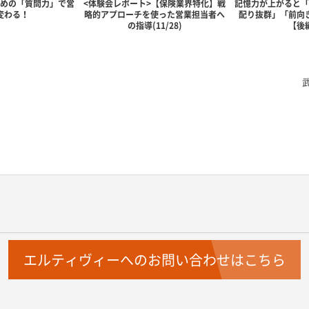
ための「質問力」で営
<体験会レポート>【保険業界特化】戦
記憶力が上がると「
変わる！
略的アプローチを使った営業担当者へ
配り抜群」「前向
の指導(11/28)
【後
エルティヴィーへのお問い合わせはこちら