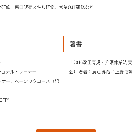
研修、窓口販売スキル研修、営業OJT研修など。
著書
ー
『2016改正育児・介護休業法
ッショナルトレーナー
会） 著者：廣江 淳哉／上野 香
ーナー、ベーシックコース（記
FP®