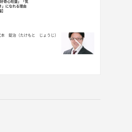
好奇心旺盛」「気
き」になれる理由
編】
武本 錠治（たけもと じょうじ）