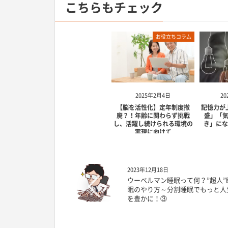
こちらもチェック
お役立ちコラム
2025年2月4日
20
【脳を活性化】定年制度撤
記憶力が
廃？！年齢に関わらず挑戦
盛」「
し、活躍し続けられる環境の
き」にな
実現に向けて
2023年12月18日
ウーベルマン睡眠って何？”超人”
眠のやり方～分割睡眠でもっと人
を豊かに！③