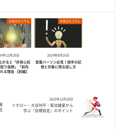
お役立ちコラム
お役立ちコラム
24年12月16日
2024年8月16日
上がると「好奇心旺
営業パーソン必見！相手の記
気配り抜群」「前向
憶と印象に残る話し方
れる理由 【前編】
2023年12月28日
睡
イチロー・大谷翔平・菊池雄星から
生
学ぶ『目標設定』のポイント